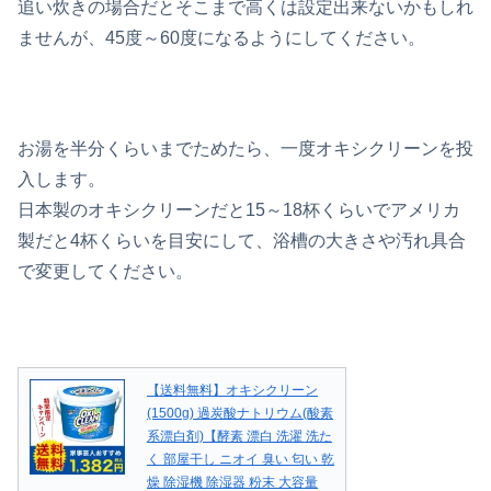
追い炊きの場合だとそこまで高くは設定出来ないかもしれ
ませんが、45度～60度になるようにしてください。
お湯を半分くらいまでためたら、一度オキシクリーンを投
入します。
日本製のオキシクリーンだと15～18杯くらいでアメリカ
製だと4杯くらいを目安にして、浴槽の大きさや汚れ具合
で変更してください。
【送料無料】オキシクリーン
(1500g) 過炭酸ナトリウム(酸素
系漂白剤)【酵素 漂白 洗濯 洗た
く 部屋干し ニオイ 臭い 匂い 乾
燥 除湿機 除湿器 粉末 大容量