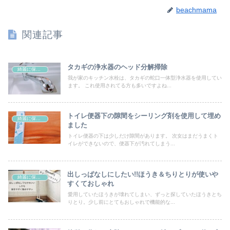
beachmama
関連記事
タカギの浄水器のヘッド分解掃除
綺麗に保つ為の掃除
我が家のキッチン水栓は、タカギの蛇口一体型浄水器を使用してい
ます。 これ使用されてる方も多いですよね...
トイレ便器下の隙間をシーリング剤を使用して埋め
綺麗に保つ為の掃除
ました
トイレ便器の下は少しだけ隙間があります。 次女はまだうまくト
イレができないので、便器下が汚れてしまう...
出しっぱなしにしたい!!ほうき＆ちりとりが使いや
綺麗に保つ為の掃除
すくておしゃれ
愛用していたほうきが壊れてしまい、ずっと探していたほうきとち
りとり。少し前にとてもおしゃれで機能的な...