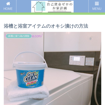
新着記事
愛用品まとめ
インスタグラム
掃除
全記事一覧
HOME
MENU
ここをクリックするとブログのご案内ページにいくよ
浴槽と浴室アイテムのオキシ漬けの方法
綺麗に保つ為の掃除