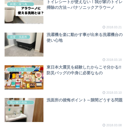
トイレシートが使えない！我が家のトイレ
綺麗に保つ為の掃除
掃除の方法～パナソニックアラウーノ
2018.03.21
洗濯機を楽に動かす事が出来る洗濯機台の
浴室・洗面所
使い心地
2018.03.18
東日本大震災を経験したからこそ分かる!!
ウイルス・防災対策
防災バッグの中身に必要なもの
2018.03.10
洗面所の後悔ポイント～隙間どうする問題
我が家の失敗ポイント
2018.03.08