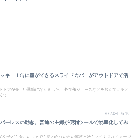
ラッキー！缶に蓋ができるスライドカバーがアウトドアで活
トドアが楽しい季節になりました。 外で缶ジュースなどを飲んでいると
て、...
2024.05.10
ーパーレスの動き。普通の主婦が便利ツールで効率化してみ
TAや子ども会。いつまでも変わらない古い運営方法もマイナスなイメージ