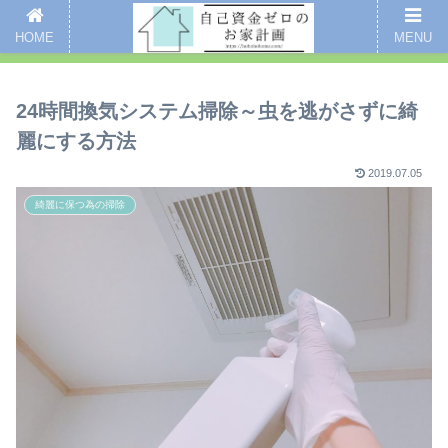
新着記事
愛用品まとめ
インスタグラム
掃除
全記事一覧
HOME
MENU
ここをクリックするとブログのご案内ページにいくよ
24時間換気システム掃除～虫を逃がさずに綺
麗にする方法
2019.07.05
綺麗に保つ為の掃除