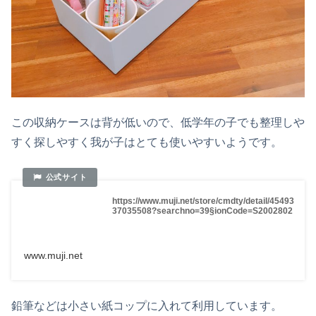
この収納ケースは背が低いので、低学年の子でも整理しや
すく探しやすく我が子はとても使いやすいようです。
https://www.muji.net/store/cmdty/detail/45493
37035508?searchno=39§ionCode=S2002802
www.muji.net
鉛筆などは小さい紙コップに入れて利用しています。