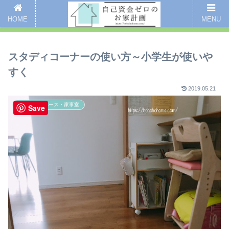
新着記事
愛用品まとめ
インスタグラム
掃除
全記事一覧
HOME
MENU
ここをクリックするとブログのご案内ページにいくよ
スタディコーナーの使い方～小学生が使いや
すく
2019.05.21
スタディスペース・家事室
Save