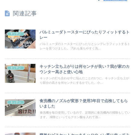
関連記事
バルミューダトースターにぴったりフィットするト
キッチン
レー
バルミューダのトースターにぴったりとシンデレラフィットするト
レーを見つけました。 汚れも落ちやすく洗...
キッチン立ち上がりは何センチが良い？我が家のカ
キッチン
ウンター高さと使い心地
キッチンの打ち合わせ中に悩んだことの1つに、キッチン立ち上が
り部分の高さを何センチにするかでした。小...
食洗機のノズルが変形？使用3年目で点検してもら
キッチン
いました
食洗機を毎日使用しているので、定期的に食洗機内の掃除もしてい
ます。 掃除といってもクエン酸を入れて強...