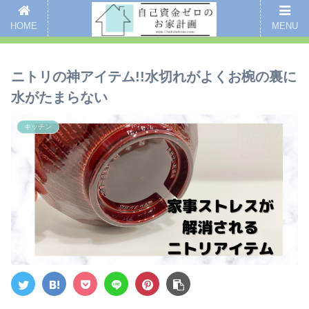
新着記事
愛用品まとめ
インスタグラム
掃除
全記事一覧
HOME
MENU
ここをクリックするとブログのご案内ページにいくよ
ニトリの神アイテム!!水切れがよくお椀の裏に
水がたまらない
キッチン