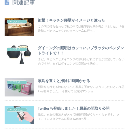
関連記事
衝撃！キッチン腰壁がイメージと違った
ハウスメーカーとの打ち合わせ
この間の打ち合わせで私の中では衝撃的な事が分かりました。 1番
最初にパナソニックのショールー厶に行っ...
ダイニングの照明はカッコいいブラックのペンダン
ハウスメーカーとの打ち合わせ
トライトで！！
まだ、リビングとダイニングの照明をどれにするか決定していない
のですが、まずはダイニングの空間から決め...
家具を置くと掃除に時間かかる
ハウスメーカーとの打ち合わせ
間取りを考える時になるべく家具を置かないようにしたいという思
いがありました。 今住んでる賃貸マンショ...
Twitterも登録しました！最新の間取り公開
ハウスメーカーとの打ち合わせ
最近、次女の夜泣きがあって睡眠時間がぐちゃぐちゃです。 さ
て、インスタグラムに続きTwitterも登...