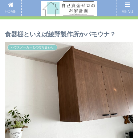
新着記事
愛用品まとめ
インスタグラム
掃除
全記事一覧
HOME
MENU
ここをクリックするとブログのご案内ページにいくよ
食器棚といえば綾野製作所かパモウナ？
ハウスメーカーとの打ち合わせ