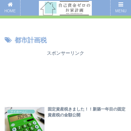
新着記事
愛用品まとめ
インスタグラム
掃除
全記事一覧
HOME
MENU
ここをクリックするとブログのご案内ページにいくよ
都市計画税
スポンサーリンク
固定資産税きました！！新築一年目の固定
マイホームにかかるお金のイロイロ
資産税の金額公開