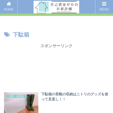
新着記事
愛用品まとめ
インスタグラム
掃除
全記事一覧
HOME
MENU
ここをクリックするとブログのご案内ページにいくよ
下駄箱
スポンサーリンク
下駄箱の長靴の収納はニトリのグッズを使
玄関・庭周辺
って見直し！！